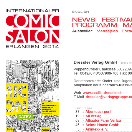
Dressler Verlag GmbH
Stand-N
Poppenbütteler Chaussee 53, 2239
Tel. 0049/(0)40/607909-708, Fax: 
Der renommierte Kinder- und Jugendbu
Adaptionen der Kinderbuch-Klassiker
Web:
www.cecilie-dressler.de
E-Mail:
dressler@verlagsgruppe-oe
Stand Name
37
»
Abenteuer pur!
19
»
All Verlag
68
»
Alligator Farm Verlag
45
»
Anime House GmbH
5
»
Animexx e. V.