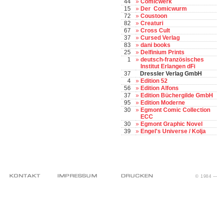
44
»
Comicwerk
15
»
Der Comicwurm
72
»
Coustoon
82
»
Creaturi
67
»
Cross Cult
37
»
Cursed Verlag
83
»
dani books
25
»
Delfinium Prints
1
»
deutsch-französisches
Institut Erlangen dFi
37
Dressler Verlag GmbH
4
»
Edition 52
56
»
Edition Alfons
37
»
Edition Büchergilde GmbH
95
»
Edition Moderne
30
»
Egmont Comic Collection
ECC
30
»
Egmont Graphic Novel
39
»
Engel's Universe / Kolja
It is continually updated with
walmart coupon code
, discounts, and special of
© 1984 