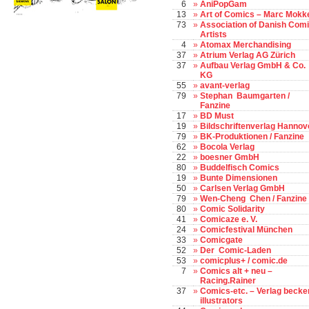
6
»
AniPopGam
13
»
Art of Comics – Marc Mokk
73
»
Association of Danish Com
Artists
4
»
Atomax Merchandising
37
»
Atrium Verlag AG Zürich
37
»
Aufbau Verlag GmbH & Co.
KG
55
»
avant-verlag
79
»
Stephan Baumgarten /
Fanzine
17
»
BD Must
19
»
Bildschriftenverlag Hannov
79
»
BK-Produktionen / Fanzine
62
»
Bocola Verlag
22
»
boesner GmbH
80
»
Buddelfisch Comics
19
»
Bunte Dimensionen
50
»
Carlsen Verlag GmbH
79
»
Wen-Cheng Chen / Fanzine
80
»
Comic Solidarity
41
»
Comicaze e. V.
24
»
Comicfestival München
33
»
Comicgate
52
»
Der Comic-Laden
53
»
comicplus+ / comic.de
7
»
Comics alt + neu –
Racing.Rainer
37
»
Comics-etc. – Verlag becke
illustrators